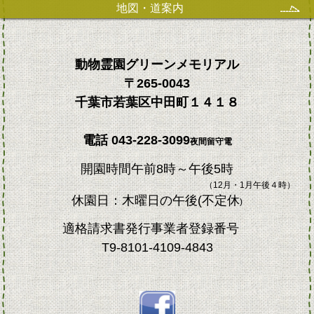
地図・道案内
動物霊園グリーンメモリアル
〒265-0043
千葉市若葉区中田町１４１８
電話
043-228-3099
夜間留守電
開園時間午前8時～午後5時
（12月・1月午後４時）
休園日：木曜日の午後(不定休
)
適格請求書発行事業者登録番号
T9-8101-4109-4843